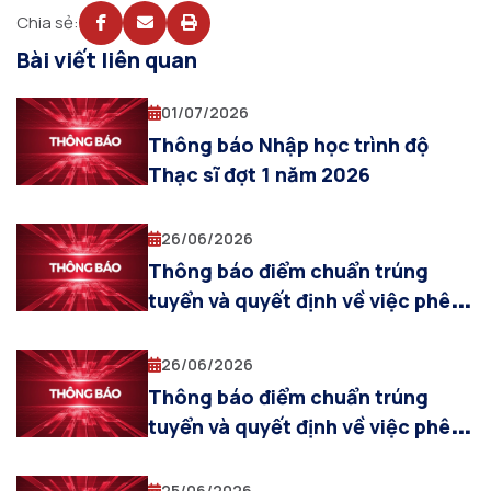
Chia sẻ:
Bài viết liên quan
01/07/2026
Thông báo Nhập học trình độ
Thạc sĩ đợt 1 năm 2026
26/06/2026
Thông báo điểm chuẩn trúng
tuyển và quyết định về việc phê
duyệt danh sách trúng tuyển
trình độ thạc sĩ đợt 1 năm 2026
26/06/2026
Thông báo điểm chuẩn trúng
tuyển và quyết định về việc phê
duyệt danh sách trúng tuyển
trình độ tiến sĩ đợt 1 năm 2026
25/06/2026