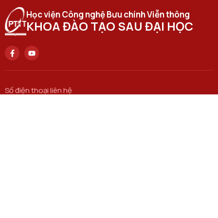
Học viện Công nghệ Bưu chính Viễn thông
KHOA ĐÀO TẠO SAU ĐẠI HỌC
Số điện thoại liên hệ
0946 714 556
Trụ sở chính
122 Hoàng Quốc Việt, Q. Cầu Giấy, Hà Nội
Học viện cơ sở tại TP. Hồ Chí Minh
11 Nguyễn Đình Chiểu, P. Đa Kao, Q.1 TP Hồ Chí Minh
Email
khoadtsdh@ptit.edu.vn