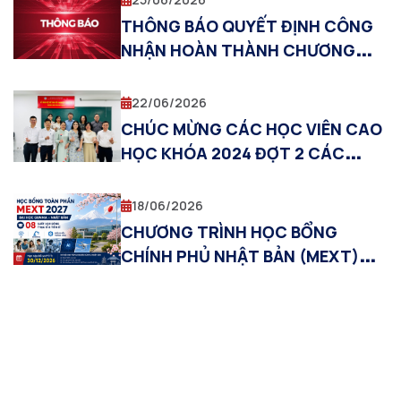
THÔNG BÁO QUYẾT ĐỊNH CÔNG
NHẬN HOÀN THÀNH CHƯƠNG
TRÌNH BỔ SUNG KIẾN THỨC DỰ
THI TUYỂN SINH TRÌNH ĐỘ THẠC
22/06/2026
SĨ ĐỢT 1 NĂM 2026
CHÚC MỪNG CÁC HỌC VIÊN CAO
HỌC KHÓA 2024 ĐỢT 2 CÁC
NGÀNH KỸ THUẬT, KHÓA 2024
ĐỢT 1 QUẢN TRỊ KINH DOANH
18/06/2026
BẢO VỆ THÀNH CÔNG ĐỀ ÁN TỐT
CHƯƠNG TRÌNH HỌC BỔNG
NGHIỆP THẠC SĨ
CHÍNH PHỦ NHẬT BẢN (MEXT)
2027 TẠI ĐẠI HỌC GUNMA