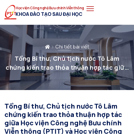
Học viện Công nghệ Bưu chính Viễn thông
KHOA ĐÀO TẠO SAU ĐẠI HỌC
Chi tiết bài viết
Tổng Bí thư, Chủ tịch nước Tô Lâm
chứng kiến trao thỏa thuận hợp tác giữa
Học viện Công nghệ Bưu chính Viễn
thông (PTIT) và Học viện Công nghệ Ấn
Độ Madras (IIT Madras) tại Diễn đàn Đổi
mới sáng tạo Việt Nam – Ấn Độ
Tổng Bí thư, Chủ tịch nước Tô Lâm
chứng kiến trao thỏa thuận hợp tác
giữa Học viện Công nghệ Bưu chính
Viễn thông (PTIT) và Học viện Công