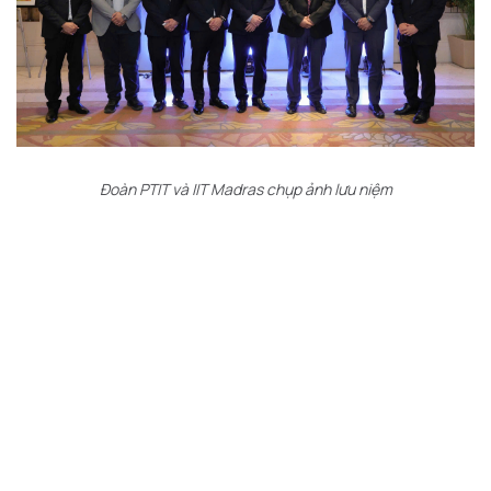
Đoàn PTIT và IIT Madras chụp ảnh lưu niệm