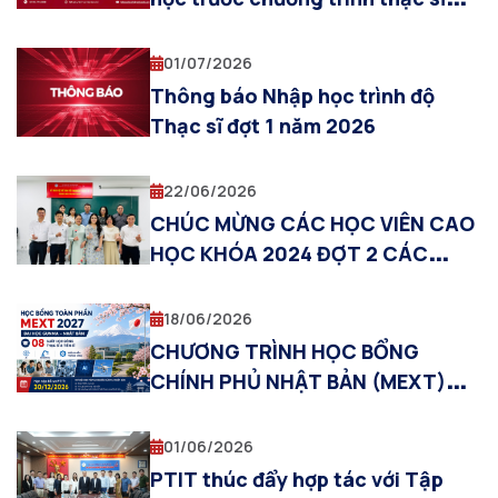
cho sinh viên trúng tuyển thạc sĩ
đợt 1 năm 2026
01/07/2026
Thông báo Nhập học trình độ
Thạc sĩ đợt 1 năm 2026
22/06/2026
CHÚC MỪNG CÁC HỌC VIÊN CAO
HỌC KHÓA 2024 ĐỢT 2 CÁC
NGÀNH KỸ THUẬT, KHÓA 2024
ĐỢT 1 QUẢN TRỊ KINH DOANH
18/06/2026
BẢO VỆ THÀNH CÔNG ĐỀ ÁN TỐT
CHƯƠNG TRÌNH HỌC BỔNG
NGHIỆP THẠC SĨ
CHÍNH PHỦ NHẬT BẢN (MEXT)
2027 TẠI ĐẠI HỌC GUNMA
01/06/2026
PTIT thúc đẩy hợp tác với Tập