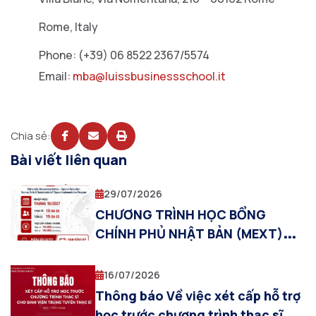
Rome, Italy
Phone: (+39) 06 8522 2367/5574
Email:
mba@luissbusinessschool.it
Chia sẻ:
Bài viết liên quan
29/07/2026
CHƯƠNG TRÌNH HỌC BỔNG
CHÍNH PHỦ NHẬT BẢN (MEXT)
2027 TẠI JAIST
16/07/2026
Thông báo Về việc xét cấp hỗ trợ
học trước chương trình thạc sĩ